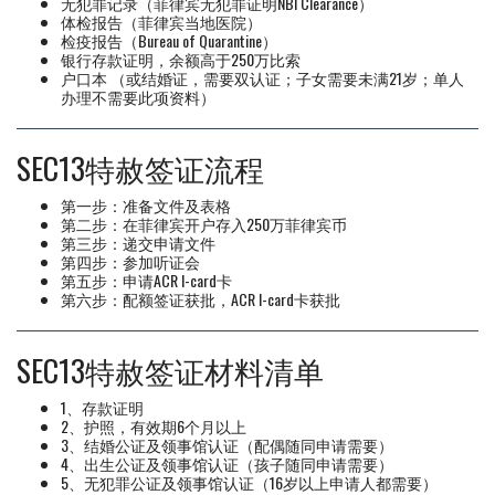
无犯罪记录（菲律宾无犯罪证明NBI Clearance）
体检报告（菲律宾当地医院）
检疫报告（Bureau of Quarantine）
银行存款证明，余额高于250万比索
户口本 （或结婚证，需要双认证；子女需要未满21岁；单人
办理不需要此项资料）
SEC13特赦签证流程
第一步：准备文件及表格
第二步：在菲律宾开户存入250万菲律宾币
第三步：递交申请文件
第四步：参加听证会
第五步：申请ACR I-card卡
第六步：配额签证获批，ACR I-card卡获批
SEC13特赦签证材料清单
1、存款证明
2、护照，有效期6个月以上
3、结婚公证及领事馆认证（配偶随同申请需要）
4、出生公证及领事馆认证（孩子随同申请需要）
5、无犯罪公证及领事馆认证（16岁以上申请人都需要）