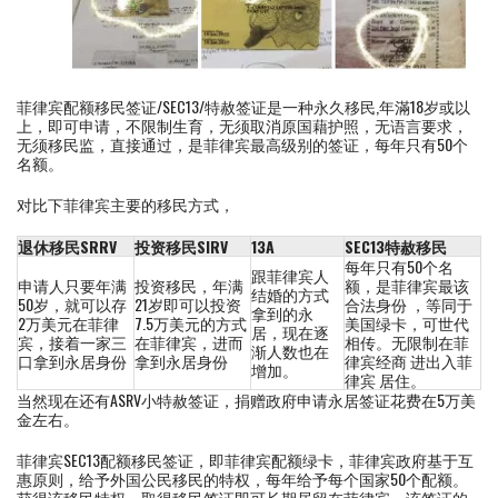
菲律宾配额移民签证/SEC13/特赦签证是一种永久移民,年滿18岁或以
上，即可申请，不限制生育，无须取消原国藉护照，无语言要求，
无须移民监，直接通过，是菲律宾最高级别的签证，每年只有50个
名额。
对比下菲律宾主要的移民方式，
退休移民SRRV
投资移民SIRV
13A
SEC13特赦移民
每年只有50个名
跟菲律宾人
申请人只要年满
投资移民，年满
额，是菲律宾最该
结婚的方式
50岁，就可以存
21岁即可以投资
合法身份 ，等同于
拿到的永
2万美元在菲律
7.5万美元的方式
美国绿卡，可世代
居，现在逐
宾，接着一家三
在菲律宾，进而
相传。无限制在菲
渐人数也在
口拿到永居身份
拿到永居身份
律宾经商 进出入菲
增加。
律宾 居住。
当然现在还有ASRV小特赦签证，捐赠政府申请永居签证花费在5万美
金左右。
菲律宾SEC13配额移民签证，即菲律宾配额绿卡，菲律宾政府基于互
惠原则，给予外国公民移民的特权，每年给予每个国家50个配额。
获得该移民特权，取得移民签证即可长期居留在菲律宾，该签证的