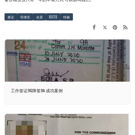
签证
菲律宾
永居
SEC13
特赦
工作签证9G降签9A 成功案例