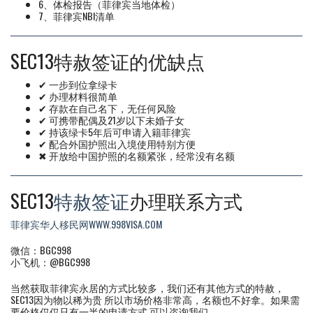
6、体检报告（菲律宾当地体检）
7、菲律宾NBI清单
SEC13特赦签证的优缺点
✔ 一步到位拿绿卡
✔ 办理材料很简单
✔ 存款在自己名下，无任何风险
✔ 可携带配偶及21岁以下未婚子女
✔ 持该绿卡5年后可申请入籍菲律宾
✔ 配合外国护照出入境使用特别方便
✖ 开放给中国护照的名额紧张，经常没有名额
SEC13
特赦签证
办理联系方式
菲律宾华人移民网WWW.998VISA.COM
微信：BGC998
小飞机：@BGC998
当然获取菲律宾永居的方式比较多，我们还有其他方式的特赦，
SEC13因为物以稀为贵 所以市场价格非常高，名额也不好拿。如果需
要价格仅仅只有一半的申请方式 可以咨询我们。