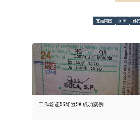
瓦如阿图
护照
移
工作签证9G降签9A 成功案例