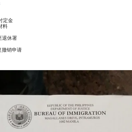
民
，支付定金
证材料
递交至退休署
局批复撤销申请