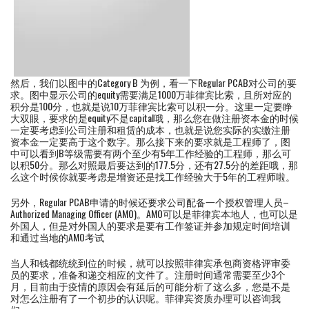
然后，我们以图中的Category B 为例，看一下Regular PCAB对公司的要
求。图中显示公司的equity需要满足1000万菲律宾比索，且所对应的
积分是100分，也就是说10万菲律宾比索可以积一分。这里一定要睁
大双眼，要求的是equity不是capital哦，那么您在做注册资本金的时候
一定要考虑到公司注册和租赁的成本，也就是说您实际的实缴注册
资本金一定要高于这个数字。那么接下来的要求就是工程师了，图
中可以看到B等级需要有两个至少有5年工作经验的工程师，那么可
以积50分。那么对照最后要达到的177.5分，还有27.5分的差距哦，那
么这个时候你就要考虑是增资还是找工作经验大于5年的工程师啦。
另外，Regular PCAB申请的时候还要求公司配备一个授权管理人员–
Authorized Managing Officer (AMO)。AMO可以是菲律宾本地人，也可以是
外国人，但是对外国人的要求是要有工作签证并参加规定时间培训
和通过当地的AMO考试
当人和钱都统统到位的时候，就可以按照菲律宾承包商资格评审委
员的要求，准备和递交相应的文件了。注册时间通常需要至少3个
月，目前由于疫情的原因会有延后的可能分析了这么多，您是不是
对怎么注册有了一个初步的认识呢。菲律宾资质办理可以咨询我