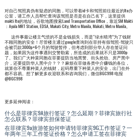
对自己驾照真伪有疑虑的同胞，可以带着id卡和驾照前往最近的lto办
公室，请工作人员帮忙查询该驾照是否是在自己名下，这里提供
makti lto的地址，谷歌地图搜索Land Transportation Office，靠近SM Makti
：Ayala MRT Station, EDSA, Makati City, Metro Manila, Makati, Metro Manila。
这件事最让楼主气愤的不是金钱损失，而是“绿水晴湾”为了钱财
不顾同胞的安全！尽管楼主通过google查询到在菲持有假驾照-驾驶只
会被罚款3000p+6个月的驾驶暂停，但考虑到部分华人存在签证问
题，如果因为这件事遇到交警勒索，所造成的后果就不只是3000p
了。我们广大种菜同胞在菲要提防当地黑警、街头抢劫、房产黑中
介，还要提防华人黑中介？？？麻烦在菲做各类中介赚钱的各位，
就算你不尊重种菜人的钱财，起码尊重下种菜人的安全，出门在外
都不容易。想了解更多欢迎联系和咨询我们，微信BGC998 电报
@BGC998
更多延伸阅读：
什么是菲律宾9A旅行签证？怎么延期？菲律宾旅行社
怎么联系？菲律宾担保签证
在菲律宾9a旅游签如何申请转菲律宾9G工作签证？一
年两年三年工作签证价格？怎么申请工签在菲律宾