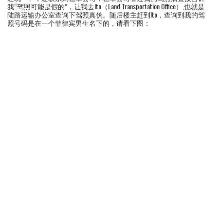
我“驾照可能是假的”，让我去lto（Land Transportation Office）,也就是
陆路运输办公室查询下驾照真伪。随后楼主赶到lto，查询到我的驾
照号码是在一个菲律宾男生名下的，请看下图：