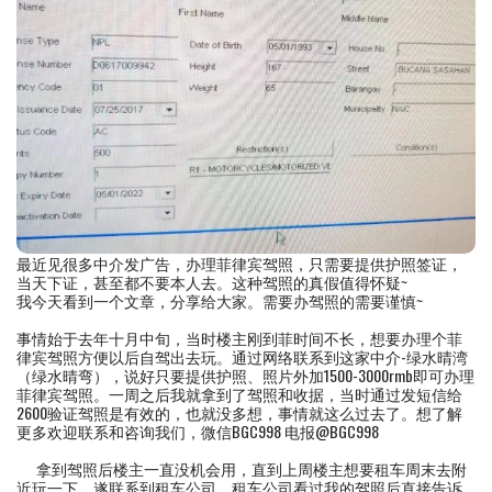
最近见很多中介发广告，办理菲律宾驾照，只需要提供护照签证，
当天下证，甚至都不要本人去。这种驾照的真假值得怀疑~
我今天看到一个文章，分享给大家。需要办驾照的需要谨慎~
事情始于去年十月中旬，当时楼主刚到菲时间不长，想要办理个菲
律宾驾照方便以后自驾出去玩。通过网络联系到这家中介-绿水晴湾
（绿水晴弯），说好只要提供护照、照片外加1500-3000rmb即可办理
菲律宾驾照。一周之后我就拿到了驾照和收据，当时通过发短信给
2600验证驾照是有效的，也就没多想，事情就这么过去了。想了解
更多欢迎联系和咨询我们，微信BGC998 电报@BGC998
拿到驾照后楼主一直没机会用，直到上周楼主想要租车周末去附
近玩一下，遂联系到租车公司，租车公司看过我的驾照后直接告诉