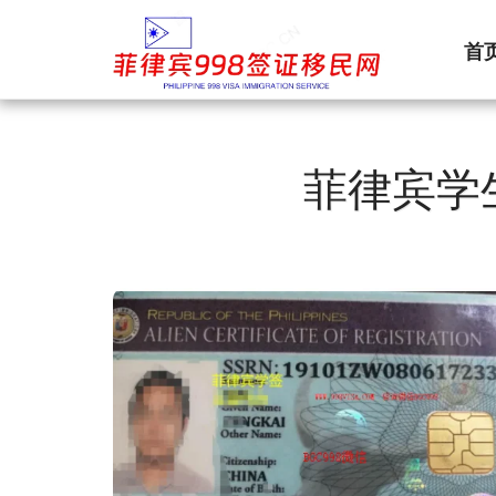
首
菲律宾学