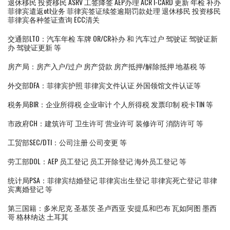
退休移民 投资移民 ASRV 工签降签 AEP办理 ACR I-CARD 更新 年检 补办
菲律宾遣返otl业务 菲律宾签证续签逾期罚款处理 退休移民 投资移民
菲律宾各种签证查询 ECC清关
交通部LTO：汽车年检 车牌 OR/CR补办 和 汽车过户 驾驶证 驾驶证新
办 驾驶证更新 等
房产局：房产入户/过户 房产贷款 房产抵押/解除抵押 地基税 等
外交部DFA：菲律宾护照 菲律宾文件认证 外国领馆文件认证等
税务局BIR：企业所得税 企业审计 个人所得税 发票印制 税卡TIN 等
市政府CH：建筑许可 卫生许可 营业许可 装修许可 消防许可 等
工贸部SEC/DTI：公司注册 公司变更 等
劳工部DOL：AEP 员工登记 员工开除登记 海外员工登记 等
统计局PSA：菲律宾结婚登记 菲律宾出生登记 菲律宾死亡登记 菲律
宾离婚登记 等
第三国籍：多米尼克 圣基茨 圣卢西亚 安提瓜和巴布 瓦如阿图 墨西
哥 格林纳达 土耳其