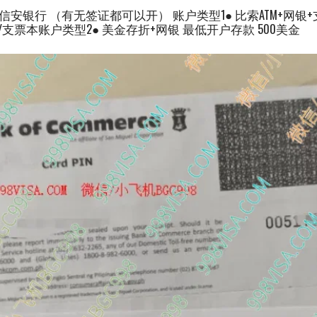
ty bank 信安银行 （有无签证都可以开） 账户类型1● 比索ATM+网
50Ｐ/支票本账户类型2● 美金存折+网银 最低开户存款 500美金