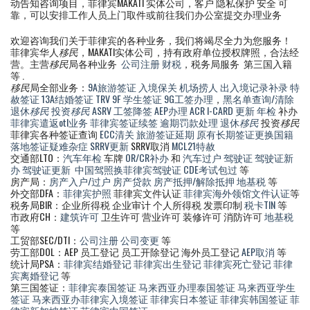
动告知咨询项目，菲律宾MAKATI 实体公司，客户 隐私保护 安全 可
靠，可以安排工作人员上门取件或前往我们办公室提交办理业务
欢迎咨询我们关于菲律宾的各种业务，我们将竭尽全力为您服务！
菲律宾华人
移民
，MAKATI实体公司，持有政府单位授权牌照，合法经
营。主营
移民
局各种业务
公司注册
财税
，税务局服务 第三国入籍
等 .
移民
局全部业务：
9A旅游签证
入境保关
机场捞人
出入境记录补录
特
赦签证
13A结婚签证
TRV
9F 学生签证
9G工签办理
，
黑名单查询/清除
退休
移民
投资
移民
ASRV
工签降签
AEP办理
ACR I-CARD 更新
年检
补办
菲律宾遣返otl业务
菲律宾签证续签
逾期罚款处理
退休
移民
投资
移民
菲律宾各种签证查询
ECC清关
旅游签证延期
原有长期签证更换国籍
落地签证疑难杂症
SRRV更新
SRRV取消
MCL21特赦
交通部LTO：
汽车年检
车牌
OR/CR补办
和
汽车过户
驾驶证
驾驶证新
办
驾驶证更新
中国驾照换菲律宾驾驶证
CDE考试包过
等
房产局：
房产入户/过户
房产贷款
房产抵押/解除抵押
地基税
等
外交部DFA：
菲律宾护照
菲律宾文件认证
菲律宾海外领馆文件认证
等
税务局BIR：企业所得税 企业审计 个人所得税 发票印制
税卡TIN
等
市政府CH：
建筑许可
卫生许可 营业许可 装修许可 消防许可
地基税
等
工贸部SEC/DTI：
公司注册
公司变更
等
劳工部DOL：AEP 员工登记 员工开除登记 海外员工登记
AEP取消
等
统计局PSA：
菲律宾结婚登记
菲律宾出生登记
菲律宾死亡登记
菲律
宾离婚登记
等
第三国签证：
菲律宾泰国签证
马来西亚办理泰国签证
马来西亚学生
签证
马来西亚办菲律宾入境签证
菲律宾日本签证
菲律宾韩国签证
菲