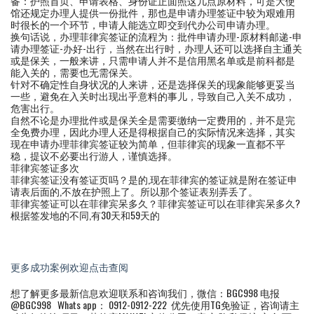
备：护照首页、申请表格、身份证正面照这几点原材料，可是大使
馆还规定办理人提供一份批件，那也是申请办理签证中较为艰难用
时很长的一个环节，申请人能选立即交到代办公司申请办理。
换句话说，办理菲律宾签证的流程为：批件申请办理-原材料邮递-申
请办理签证-办好-出行，当然在出行时，办理人还可以选择自主通关
或是保关，一般来讲，只需申请人并不是信用黑名单或是前科都是
能入关的，需要也无需保关。
针对不确定性自身状况的人来讲，还是选择保关的现象能够更妥当
一些，避免在入关时出现出乎意料的事儿，导致自己入关不成功，
危害出行。
自然不论是办理批件或是保关全是需要缴纳一定费用的，并不是完
全免费办理，因此办理人还是得根据自己的实际情况来选择，其实
现在申请办理菲律宾签证较为简单，但菲律宾的现象一直都不平
稳，提议不必要出行游人，谨慎选择。
菲律宾签证多次
菲律宾签证没有签证页吗？是的,现在菲律宾的签证就是附在签证申
请表后面的,不放在护照上了。所以那个签证表别弄丢了。
菲律宾签证可以在菲律宾呆多久？菲律宾签证可以在菲律宾呆多久?
根据签发地的不同,有30天和59天的
更多成功案例欢迎点击查阅
想了解更多最新信息欢迎联系和咨询我们，微信：BGC998 电报
@BGC998 Whats app： 0912-0912-222 优先使用TG免验证，咨询请主