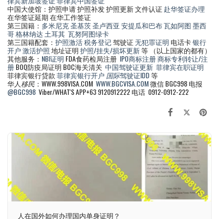
律宾新加坡签证
菲律宾中国签证
中国大使馆：护照申请 护照补发 护照更新 文件认证
赴华签证办理
在华签证延期 在华工作签证
第三国籍：
多米尼克
圣基茨
圣卢西亚
安提瓜和巴布
瓦如阿图
墨西
哥
格林纳达
土耳其
瓦努阿图绿卡
第三国籍配套：
护照激活
税务登记
驾驶证
无犯罪证明
电话卡
银行
开户
激活护照
地址证明
护照/挂失/损坏更新
等 （以上国家的都有）
其他服务：
NBI证明
FDA食药检局注册
IPO商标注册
商标专利转让/注
册
BOQ防疫局证明 BOC海关清关
中国驾驶证更新
菲律宾在职证明
菲律宾银行贷款
菲律宾银行开户
国际
驾驶证IDD
等
华人
移民
：WWW.998VISA.COM
WWW.BGCVISA.COM
微信 BGC998 电报
@BGC998
Viber/WHAT'S APP+63 9120912222 电话 0912-0912-222
人在国外如何办理国内单身证明？