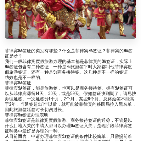
菲律宾9A签证的类别有哪些？什么是菲律宾9A签证？菲律宾的9A签
证是啥？
我们一般菲律宾度假旅游办理的基本都是菲律宾的9A签证，实际上
9A签证包含有二种签证，一种是9a旅游签平时大家都叫他菲律宾度
假旅游签证，还有一种是9a商务接待签。这几种是不一样的签证，
功效也是不一样的。
菲律宾9A签证
菲律宾9A签证，能是旅游签，也可以是商务接待签。拥有9A签证可
以从菲律宾滞留14天，30天，或是59天。假如签证快到期了，请尽快
办理延签。一次延签分1个月，2个月，某些6个月。总体延签不能高
于2年，当延签超出1年以后，就可能被菲律宾的移民局拉入黑名单，
因此旅游签延签时长切勿过长。
菲律宾9a签证办理表明
菲律宾9a签证是菲律宾度假旅游、商务接待签证的通称，不管是以
什么目地入关的申请人都可以办理9a签证入关，是现阶段菲律宾签
证种类中最好是办理的一种。
从目前而言，申请办理菲律宾9a签证的条件比较简单，只需提前准