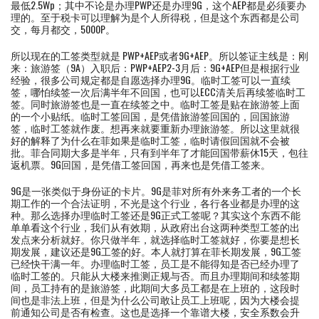
最低2.5Wp；其中不论是办理PWP还是办理9G，这个AEP都是必须要办
理的。至于税卡可以理解为是个人所得税，但是这个东西都是公司
交，每月都交，5000P。
所以现在的工签类型就是 PWP+AEP或者9G+AEP。所以签证主线是：刚
来：旅游签（9A）入职后：PWP+AEP2-3月后：9G+AEP但是根据行业
经验，很多公司规定都是自愿选择办理9G。临时工签可以一直续
签，哪怕续签一次后满半年不回国，也可以ECC清关后再续签临时工
签。同时旅游签也是一直在续签之中。临时工签是贴在旅游签上面
的一个小贴纸。临时工签回国，是凭借旅游签回国的，回国旅游
签，临时工签就作废。想再来就要重新办理旅游签。所以这里就很
好的解释了为什么在菲如果是临时工签，临时请假回国就不会被
批。菲合同期大多是半年，只有到半年了才能回国带薪休15天，包往
返机票。9G回国，是凭借工签回国，再来也是凭借工签来。
9G是一张类似于身份证的卡片。9G是菲对所有外来务工者的一个长
期工作的一个合法证明，不光是这个行业，各行各业都是办理的这
种。那么选择办理临时工签还是9G正式工签呢？其实这个东西不能
单单看这个行业，我们从有效期，从政府出台这两种类型工签的出
发点来分析就好。你只做半年，就选择临时工签就好，你要是想长
期发展，建议还是9G工签的好。本人就打算在菲长期发展，9G工签
已经快干满一年。办理临时工签，员工是不能得知是否已经办理了
临时工签的。只能从大楼来推测正规与否。而且办理期间和续签期
间，员工持有的是旅游签，此期间大多员工都是在上班的，这段时
间也是非法上班，但是为什么公司敢让员工上班呢，因为大楼会提
前通知公司是否有检查。这也是选择一个靠谱大楼，安全系数会升