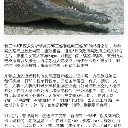
劳工卡AEP 深入分析菲律宾9G工签和临时工签2019年8月之前， 菲律
宾的某行业欣欣向荣，旗鼓相当。但是8月份政府与政府之间的对话
之后，柬相关发言人宣布Pagcor（牌照）停止续签和续发。柬开始大
规模撤离以及搬迁，西港等地人去楼空，仿佛什么都不曾发生。时
代的巨轮滚滚向前，东南亚的焦点开始往菲集中。
来菲这边的流程我其他文章里面介绍过办理护照---办理旅游签证---
预订机票---打印回程单行程单、开通国际漫游---保关、接机---入
住、入职；入职的时候护照和旅游签证会由公司行政上交到大楼行
政处，在由大楼行政处送往移民局和劳工部办理相关工签。8月之
前，菲律宾对于外来务工人员实行主要是2种工签：1. 临时工签
SWP，价格2WP，有效期3个月，到期可以续签；2. 正式工签9G，有
效期分别是1年，2年等，价格是10WP，11WP，到期重新办理；
8月之后，菲律宾对工签进行了变革，新增劳工卡AEP，以及新增税
卡；现有的工签类型如下：1. 临时工签PWP，价格1.5WP，有效期3个
月，到期可以续签；2. 正式工签9G（未变化）；3. 劳工卡AEP，价格