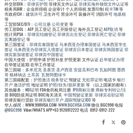
外交部DFA：
菲律宾护照
菲律宾文件认证
菲律宾海外领馆文件认证
等
税务局BIR：企业所得税 企业审计 个人所得税 发票印制
税卡TIN
等
市政府CH：
建筑许可
卫生许可 营业许可 装修许可 消防许可
地基税
等
工贸部SEC/DTI：
公司注册
公司变更
等
劳工部DOL：AEP 员工登记 员工开除登记 海外员工登记
AEP取消
等
统计局PSA：
菲律宾结婚登记
菲律宾出生登记
菲律宾死亡登记
菲律
宾离婚登记
等
第三国签证：
菲律宾泰国签证
马来西亚办理泰国签证
马来西亚学生
签证
马来西亚办菲律宾入境签证
菲律宾日本签证
菲律宾韩国签证
菲
律宾新加坡签证
菲律宾中国签证
中国大使馆：护照申请 护照补发 护照更新 文件认证
赴华签证办理
在华签证延期 在华工作签证
第三国籍：
多米尼克
圣基茨
圣卢西亚
安提瓜和巴布
瓦如阿图
墨西
哥
格林纳达
土耳其
瓦努阿图绿卡
第三国籍配套：
护照激活
税务登记
驾驶证
无犯罪证明
电话卡
银行
开户
激活护照
地址证明
护照/挂失/损坏更新
等 （以上国家的都有）
其他服务：
NBI证明
FDA食药检局注册
IPO商标注册
商标专利转让/注
册
BOQ防疫局证明 BOC海关清关
中国驾驶证更新
菲律宾在职证明
菲律宾银行贷款
菲律宾银行开户
国际
驾驶证IDD
等
华人
移民
：WWW.998VISA.COM
WWW.BGCVISA.COM
微信 BGC998 电报
@BGC998
Viber/WHAT'S APP+63 9120912222 电话 0912-0912-222