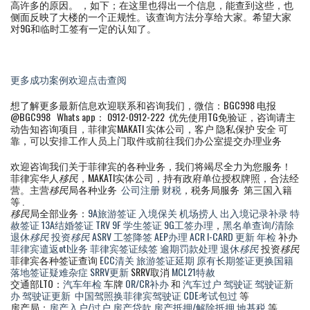
高许多的原因。 ，如下；在这里也得出一个信息，能查到这些，也
侧面反映了大楼的一个正规性。该查询方法分享给大家。希望大家
对9G和临时工签有一定的认知了。
更多成功案例欢迎点击查阅
想了解更多最新信息欢迎联系和咨询我们，微信：BGC998 电报
@BGC998 Whats app： 0912-0912-222 优先使用TG免验证，咨询请主
动告知咨询项目，菲律宾MAKATI 实体公司，客户 隐私保护 安全 可
靠，可以安排工作人员上门取件或前往我们办公室提交办理业务
欢迎咨询我们关于菲律宾的各种业务，我们将竭尽全力为您服务！
菲律宾华人
移民
，MAKATI实体公司，持有政府单位授权牌照，合法经
营。主营
移民
局各种业务
公司注册
财税
，税务局服务 第三国入籍
等 .
移民
局全部业务：
9A旅游签证
入境保关
机场捞人
出入境记录补录
特
赦签证
13A结婚签证
TRV
9F 学生签证
9G工签办理
，
黑名单查询/清除
退休
移民
投资
移民
ASRV
工签降签
AEP办理
ACR I-CARD 更新
年检
补办
菲律宾遣返otl业务
菲律宾签证续签
逾期罚款处理
退休
移民
投资
移民
菲律宾各种签证查询
ECC清关
旅游签证延期
原有长期签证更换国籍
落地签证疑难杂症
SRRV更新
SRRV取消
MCL21特赦
交通部LTO：
汽车年检
车牌
OR/CR补办
和
汽车过户
驾驶证
驾驶证新
办
驾驶证更新
中国驾照换菲律宾驾驶证
CDE考试包过
等
房产局：
房产入户/过户
房产贷款
房产抵押/解除抵押
地基税
等