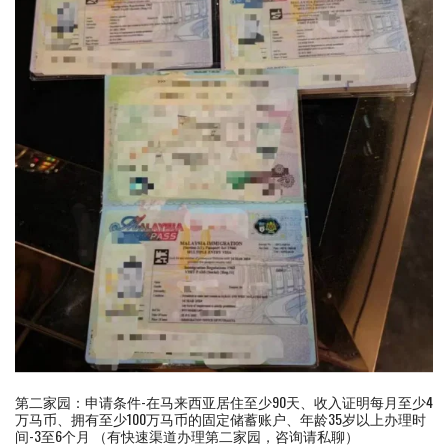
第二家园：申请条件-在马来西亚居住至少90天、收入证明每月至少4
万马币、拥有至少100万马币的固定储蓄账户、年龄35岁以上办理时
间-3至6个月 （有快速渠道办理第二家园，咨询请私聊）