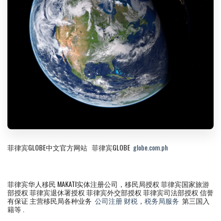
菲律宾GLOBE中文官方网站 菲律宾GLOBE
globe.com.ph
菲律宾华人移民 MAKATI实体注册公司，移民局授权 菲律宾国家旅游
部授权 菲律宾退休署授权 菲律宾外交部授权 菲律宾司法部授权 信誉
有保证 主营移民局各种业务
公司注册
财税
，
税务局服务
第三国入
籍等 .