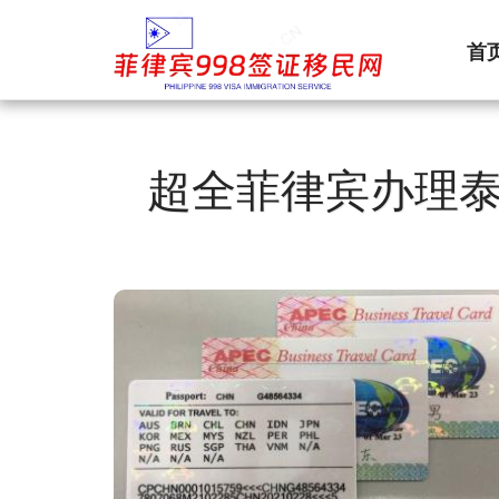
首
超全菲律宾办理