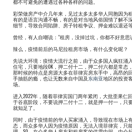
都不可避免的遭遇过各种各样的问题。
彩荣做房产中介几年来，见过太多太多华人同胞因为租
有的是语言沟通不畅，有的是对当地风俗国情了解不
细节，导致合同陷阱、房子转租争议、押金难以退还
曾经，有人自嘲说：“租房，没掉过坑，你都不好意思
辣么，疫情前后的马尼拉租房市场，有什么变化呢？
先说大环境：疫情大流行之前，由于众多国人疯狂涌
住宅，只要地段OK，押二付十二，押二付六都是常态
那时候的特点是房源大多在菲律宾房东手中，高昂的
手抽筋的瘾，也让无数来自中国及
东南亚
地区的投资
场。
进入2022年，随着菲律宾国门两年紧闭，大批歪果
于谷底阶段，不要说押二付十二，就是押一付一，只
就知足了。
同时，由于疫情前的华人买家涌入，导致现在市场上
态，而众多华人因为疫情原因，无法入境菲律宾，只能
理，SO，在众多华人房东和租房客的供需中间，中介