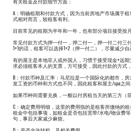
有关租金及付款细节方面：
A：明确租期和付款方式，因为当前房地产市场属于租
式相对而言，较租客有利。
目前常见的租期为半年和一年，也有部分项目接受按
常见付款方式为押一付一，押二付一，押一付二付三付
1+1的话，租客可以选择1+2（押一付二），尽量减少
有的屋主是本地菲人或外国人，习惯于接受现金+远期
求必须租客本人的支票，方可接受，因此付款的方式
B：付款币种及汇率：马尼拉是一个国际化的都市，房
发工资的币种和方式也不同，因此租客和屋主/spa之
如果币种间需要兑换，一般以付房租当天的第三方（菲
C：确定费用明细，这里的费用指的是租客所缴纳的租金
租金中包括事项，如租金是否包括宽带/水电/物业费
句，事后大家减少麻烦。
D：是否允许转租，及相关费用