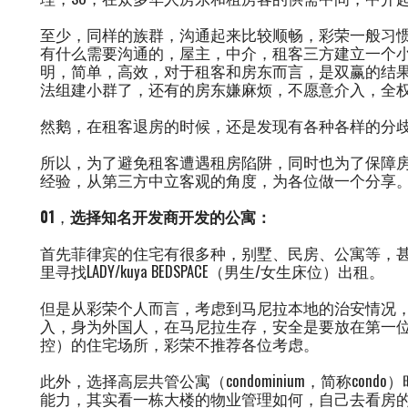
至少，同样的族群，沟通起来比较顺畅，彩荣一般习
有什么需要沟通的，屋主，中介，租客三方建立一个
明，简单，高效，对于租客和房东而言，是双赢的结
法组建小群了，还有的房东嫌麻烦，不愿意介入，全
然鹅，在租客退房的时候，还是发现有各种各样的分
所以，为了避免租客遭遇租房陷阱，同时也为了保障
经验，从第三方中立客观的角度，为各位做一个分享
01
，
选择知名开发商开发的公寓：
首先菲律宾的住宅有很多种，别墅、民房、公寓等，甚至有
里寻找LADY/kuya BEDSPACE（男生/女生床位）出租。
但是从彩荣个人而言，考虑到马尼拉本地的治安情况
入，身为外国人，在马尼拉生存，安全是要放在第一位
控）的住宅场所，彩荣不推荐各位考虑。
此外，选择高层共管公寓（condominium，简称co
能力，其实看一栋大楼的物业管理如何，自己去看房