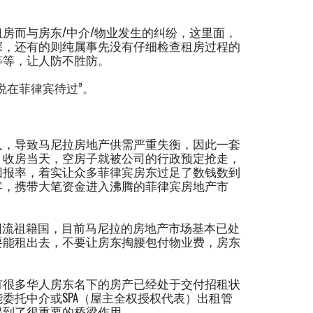
房而与房东/中介/物业发生的纠纷，这里面，
深，还有的则纯属事先没有仔细检查租房过程的
等等，让人防不胜防。
说在菲律宾待过”。
入，导致马尼拉房地产供需严重失衡，因此一套
，收房当天，空房子就被公司的行政预定抢走，
回报率，着实让众多菲律宾房东过足了数钱数到
客，携带大笔资金进入沸腾的菲律宾房地产市
仁回流祖籍国，目前马尼拉的房地产市场基本已处
要能租出去，不要让房东掏腰包付物业费，房东
有很多华人房东名下的房产已经处于交付招租状
委托中介或SPA（屋主全权授权代表）出租管
起到了很重要的桥梁作用。