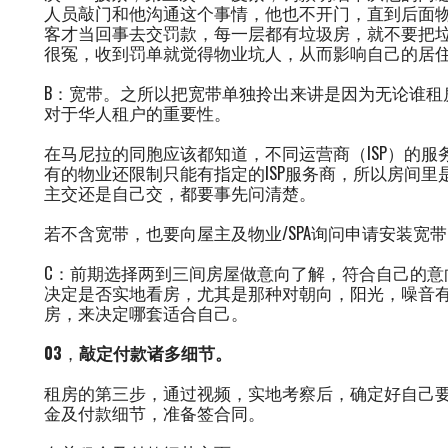
人员敲门和他沟通这个事情，他也不开门，直到后面
客才当回事去交罚款，每一层都有垃圾房，就不要把
很冤，收到罚单就觉得物业坑人，从而影响自己的居
B：宽带。之所以把宽带单独拎出来讲是因为无论谁租
对于华人租户的重要性。
在马尼拉的同胞应该都知道，不同运营商（ISP）的服
有的物业还限制只能有指定的ISP服务商，所以房间
主交还是自己交，都要事先问清楚。
若不含宽带，也要向屋主及物业/SPA询问申请安装宽
C：前期选择两到三间房屋做意向了解，符合自己的意
决定是否实地看房，尤其是那种对朝向，阳光，噪音
房，来决定哪套适合自己。
03
，
敲定付款诸多细节。
租房的第三步，通过视频，实地考察后，确定好自己要租
金及付款细节，准备签合同。